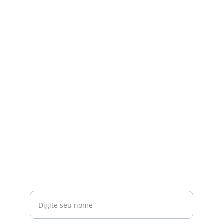
Contato
Estamos prontos para ajudar sua empresa 
crescer.
EMAIL
contato@fidelisservicos.com.br
(21) 98218-4301
TELEFONE
Seu nome