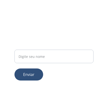
EMAIL
contato@fidelisservicos.com.br
(21) 98218-4301
TELEFONE
Seu nome
Enviar
© 2025. All rights reserved.