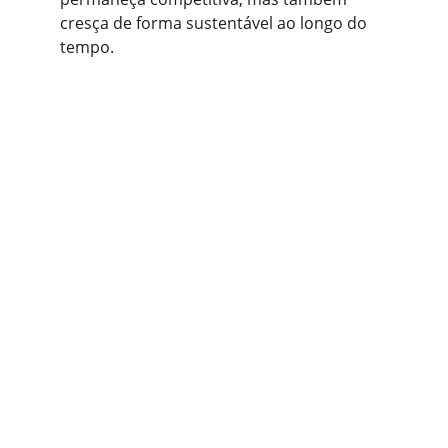
cresça de forma sustentável ao longo do 
tempo.
Contato
Estamos prontos para ajudar sua empresa 
crescer.
EMAIL
contato@fidelisservicos.com.br
(21) 98218-4301
TELEFONE